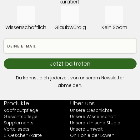
kuratiert.
Wissenschaftlich
Glaubwürdig
Kein Spam
Jetzt beitreten
Du kannst dich jederzeit von unserem Newsletter
abmelden.
Produkte
Über uns
Kopfhautpflege
Unsere Geschichte
Gesichtspflege
Unsere Wissenschaft
Supplements
Unsere klinische Studie
Vorteilssets
Unsere Umwelt
E-Geschenkkarte
On Höhle der Löwen