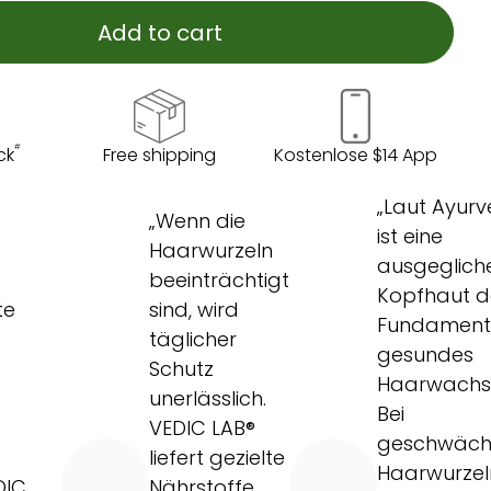
Add to cart
#
ck
Free shipping
Kostenlose $14 App
„Laut Ayur
„Wenn die
ist eine
Haarwurzeln
ausgeglich
beeinträchtigt
Kopfhaut 
te
sind, wird
Fundament 
täglicher
gesundes
Schutz
Haarwachs
unerlässlich.
Bei
r
VEDIC LAB®
geschwäch
liefert gezielte
Haarwurzel
DIC
Nährstoffe