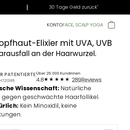
30 Tage Geld zurück
#
KONTO
FACE, SCALP YOGA
WARENKORB
pfhaut-Elixier mit UVA, UVB
arausfall an der Haarwurzel.
Über 25.000 Kundinnen
R PATENTIERTE
4.8
289
Reviews
H721365
sche Wissenschaft:
Natürliche
e gegen geschwächte Haarfollikel.
rlich:
Kein Minoxidil, keine
kungen
.