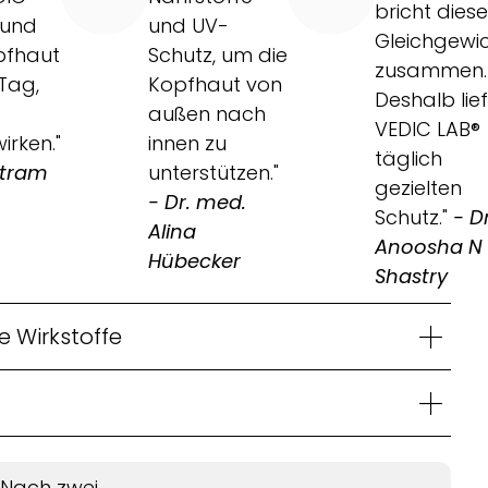
bricht dies
 und
und UV-
Gleichgewi
pfhaut
Schutz, um die
zusammen.
Tag,
Kopfhaut von
Deshalb lief
außen nach
VEDIC LAB®
rken."
innen zu
täglich
ertram
unterstützen."
gezielten
- Dr. med.
Schutz."
- D
Alina
Anoosha N
Hübecker
Shastry
e Wirkstoffe
„Nach zwei