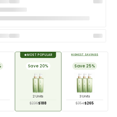
MOST POPULAR
HIGHEST SAVINGS
%
Save 20%
Save 25%
2 Units
3 Units
$236
$188
$354
$265