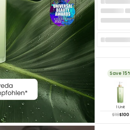
Save 15
1 Unit
$118
$100