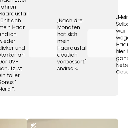
Jahren
Haarausfall
„Mei
fühlt sich
„Nach drei
Selb
mein Haar
Monaten
war
endlich
hat sich
weg
wieder
mein
Haar
dicker und
Haarausfall
hier
stärker an.
deutlich
gan
Der UV-
verbessert."
Nebe
Schutz ist
Andrea K.
Claud
ein toller
Bonus."
Maria T.