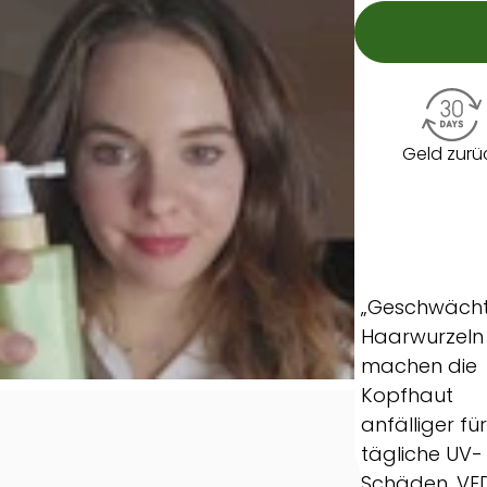
Geld zurü
„Geschwäch
Haarwurzeln
machen die
Kopfhaut
anfälliger fü
tägliche UV-
Schäden. VE