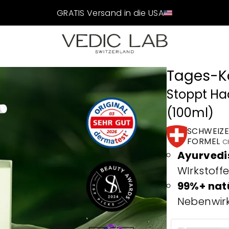
GRATIS Versand in die USA
Tages-Ko
Stoppt Ha
(100ml)
SCHWEIZE
FORMEL
C
Ayurvedi
WIrkstoff
99%+ natü
Nebenwir