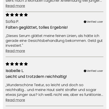
sieht nach 3 Monaten täglicher Anwendung viel jünger
aus."
read more
Sofia P.
Verified user
Falten geglättet, tolles Ergebnis!
„Dieses Serum glättet meine feinen Linien, als hätte ich
gerade eine Gesichtsbehandlung bekommen. Geld gut
investiert."
read more
Isabelle L.
Verified user
Leicht und trotzdem reichhaltig!
„Wunderschöne Textur, so leicht und doch so
reichhaltig... und meine Haut sieht straffer und sogar
etwas jünger aus? Ich weiß nicht wie, aber es funktioniert
wirklich."
read more