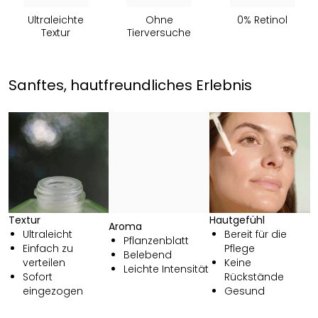
Ultraleichte
Ohne
0% Retinol
Textur
Tierversuche
Sanftes, hautfreundliches Erlebnis
Textur
Hautgefühl
Aroma
Ultraleicht
Bereit für die
Pflanzenblatt
Einfach zu
Pflege
Belebend
verteilen
Keine
Leichte Intensität
Sofort
Rückstände
eingezogen
Gesund